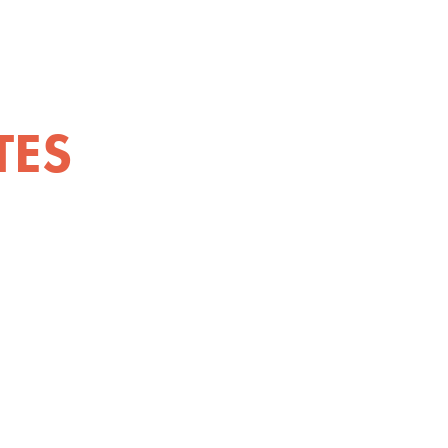
TES
MISMO Y
O EN
EDUCIDAS