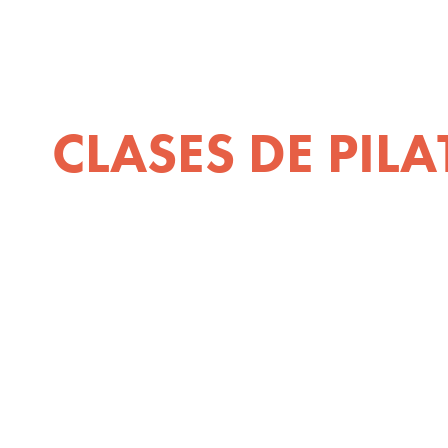
CLASES DE PILA
CONECTA CONTIGO 
FORTALECE TU CUERP
NUESTRAS CLASES R