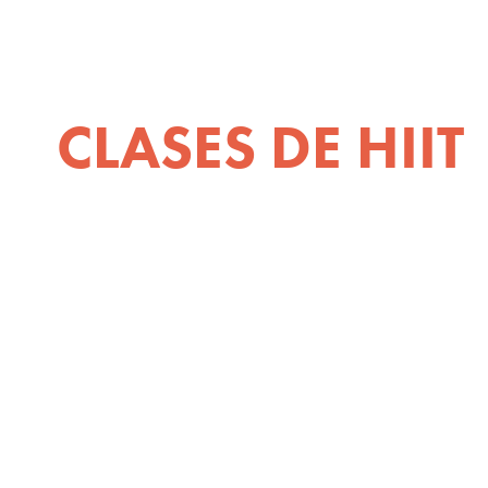
CLASES DE HIIT
PREPÁRATE PARA SU
NUESTRAS CLASES DE
INTENSITY INTERVAL
(HIIT)