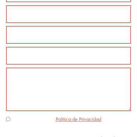
He leído y acepto la
Política de Privacidad
y el
tratamiento de los datos personales.
Este sitio está