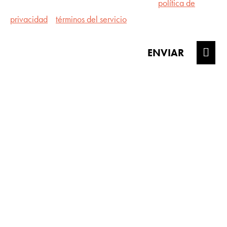
protegido por reCAPTCHA y se aplican la
política de
privacidad
y
términos del servicio
de Google.